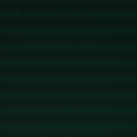
也不仅仅是失败的一方。他们在危机中表现出的战斗
精神值得学习与称赞。不管输赢，关键在于每场比赛
后总结经验，这正是青少年联赛的意义：为年轻球员
提供一个快速成长的平台问鼎娱乐。
![浙江金华华越女足防守阵型]
(https://via.placeholder.com/400)
**青少年足球联赛**的重要性不能被低估。这不仅是一
个展示竞技水平的舞台，更是培养下一代职业运动员
的摇篮。从这次比赛中看到的是对未来的希望，许多
球员的潜力在这场比赛中得到了充分展现，他们有望
在不久的将来成为中国女足的中坚力量。