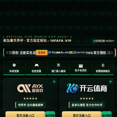
首页
法甲
文章正文
问鼎娱乐：体育中国青少年足球联赛：济
南历城二中女足4-0浙江金华华越女足
Ry3mYIM0l77yV0nv
2025-03-20 15:38:42
**体育中国青少年足球联赛：济南历城二中女足4-0浙
江金华华越女足**以其精彩的表现吸引了广大球迷的目
光。这场比赛不仅展示了青少年女足运动员的出色实
力，更为未来的足球之星们提供了一次绝佳的历练与
提高的机会。
在**青少年女足联赛**中，济南历城二中女足以4-0的
大比分胜出，再次证明了其在该领域的领先地位。比