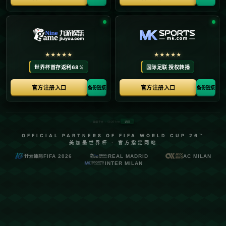
赛一开始，济南历城二中女足就展现出了较强的进攻
压迫性，不断创造进攻机会，最终在上下半场均取得
进球，成功拿下比赛。
![济南历城二中女足比赛精彩瞬间]
(https://via.placeholder.com/400)
团队协作与个人能力的完美结合是济南女足获胜的关
键因素。这支球队的成功在于其**团队默契**的传球及
配合。反观浙江金华华越女足，虽然在比赛中也展示
了一定的防守韧性，但面对强大的对手，显得有些力
不从心。在攻防两端的表现上，明显逊色于对手。
在这样一场看似一边倒的比赛中，浙江金华华越女足