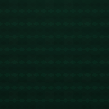
**五、社会与市场的协同推动**
冰球项目的发展不仅仅依靠政策支持，市场的推动也
不可或缺。随着经济的发展和公众的体育意识提高，
对冰球及其他冬季运动的关注度显著增加。*越来越多
的赞助商和企业看好冰球市场，这为项目的发展提供
了资金保障和商业机会问鼎娱乐。*
![图片地址](图片地址)
**结语**：面对即将到来的北京冬奥会，中国男子冰球
队肩负着为国争光的重任。通过深厚的准备和不懈努
力，他们有望为祖国赢得荣誉。随着队员们在国际舞
台上展现风采，中国冰球的未来仍将大有可为，这个