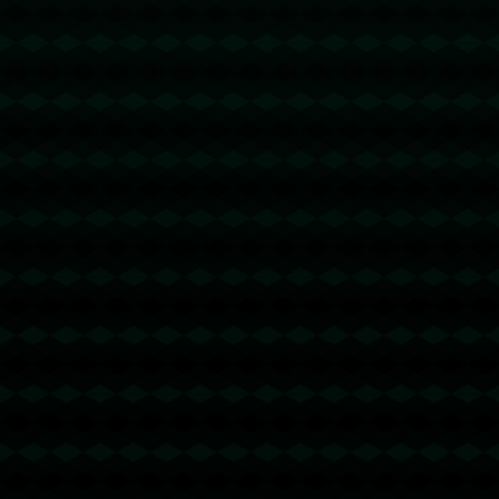
问鼎娱乐：记者：巴萨球员们周四晚聚餐，庆祝晋级国王杯决
赛.
14613
2025 / 09 / 24
发表评论