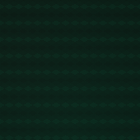
**三、冬奥会参赛资格的获得**
获得冬奥会参赛资格，对任何一个国家的球队来说都
是莫大的荣耀。对于中国男子冰球队而言，这次资格
的获得，不仅是对多年来辛勤训练的认可，也是对他
们未来发展的激励。**国际冰联的认可无疑给予球队士
气上的极大鼓舞。**
**四、体育政策的支持与培养**
中国政府近年来出台了一系列支持政策，鼓励更多年
轻人参与冰球运动，增加了学校和俱乐部的合作，使
得从儿童到青少年再到成年，各年龄段都有足够的学
习和成长空间。这种自下而上的人才培养方式，为中
国冰球队提供了稳固的后备力量。