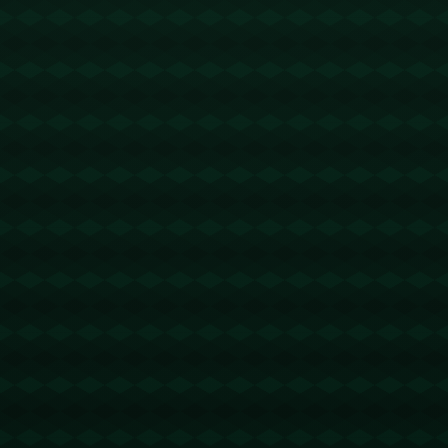
“体育冬奥时刻”将成为激励更多年轻人参与冰雪运动的
标志性事件。
版权声明：
本站文章如无特别标注，均为本站原创文
章，于2025-03-31，由
Ry3mYIM0l77yV0nv
发表，共
1120个字。
转载请注明出处：
Ry3mYIM0l77yV0nv，如有疑问，
请联系我们
本文地址：
https://www.22hck.com/post/373.html
分享：
上一篇:
下一篇:
体育冬奥时刻：国家会
体育冬奥时刻：圣火飞