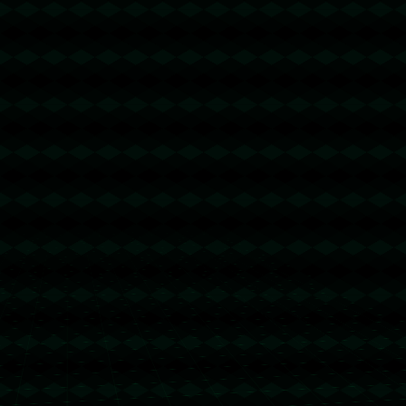
发布评论
暂时没有评论，来抢沙发吧~