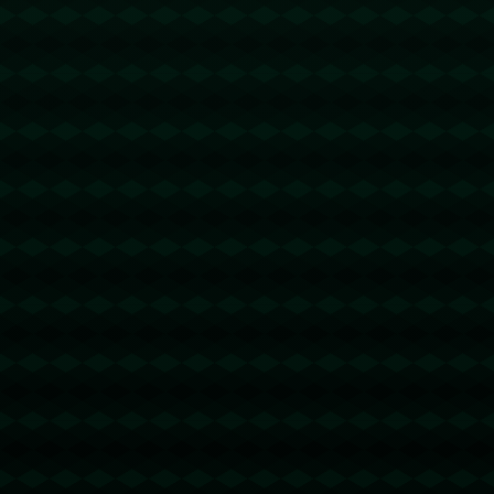
鲁能出线分析：两种情况可晋级祈求浦项不放水.
15037
2025 / 09 / 26
郑钦文保八仅剩一位对手！迈阿密夺冠有望升第六，下轮又是
复仇局.
15202
2025 / 09 / 25