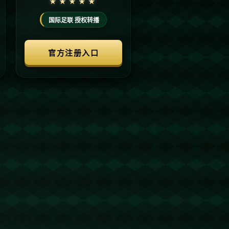
15次登上最高领奖台
体育中国队斩获男子单人划艇1000米
5
一
奥运会入场券
牌
2021美洲杯射手榜.
6
一
问鼎娱乐：马塞利诺：比利亚雷亚尔
7
还没确定阵容，仍需继续引援
问鼎娱乐：体育中国陆上赛艇极限挑
8
战赛全民争霸赛日照开赛
一
最新文章
鲁能出线分析：两种情
况可晋级祈求浦项不放