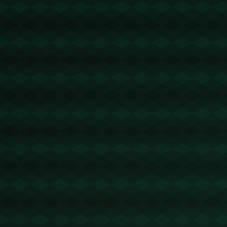
在面对**比分不落下风**的局势时，教练的战
管比分可能显得不利，但他相信通过合理的战术
次成功逼抢后的快速反击，或是利用定位球机会
的变化进行频繁调整，以求寻觅制胜的良机。
**心理因素的作用**
心理因素同样是足球比赛中不可忽视的一部分。
够的心理韧性。球队需要在逆境中维持积极的比
在此时显得至关重要。马塞利诺对于这一点的重
**总结**
通过对马塞利诺赛后言论的分析，我们可以深刻
次战术调整、每一个球员心态变化，都是比赛的