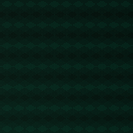
尽
2025-09-26
1386
水.
一
郑钦文保八仅剩一位对
势
手！迈阿密夺冠有望升
2025-09-25
1716
第六，下轮又
问鼎娱乐：记者：巴萨
球员们周四晚聚餐，庆
足
2025-09-24
1424
祝晋级国王杯
力
问鼎娱乐：英媒7问穆
。
帅：博格巴该怎么用伊
2025-09-23
760
布为何不轮休
问鼎娱乐：科瓦西奇：
一
我们踢得没首回合好，
2025-09-22
1557
球员太累了&
满