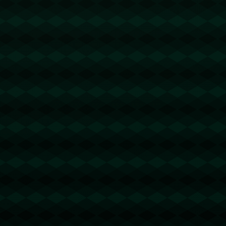
@回
@回
ww.2kdy.com
@回
ww.2kdy.com
@回
www.2kdy.com
@回