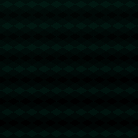
复
复
复
复