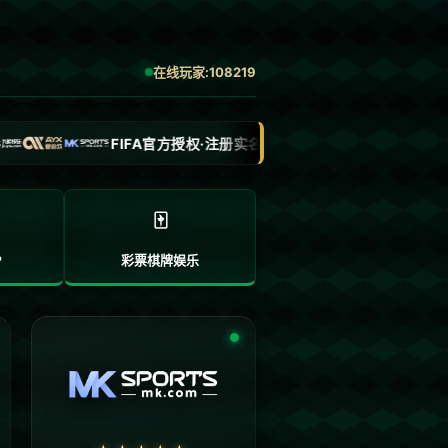
热门文章
官方：多特蒙德与NFL匹兹堡钢人达
1
成合作协议.
体育_澎湃新闻-The Paper.
2
的
问鼎娱乐：欧冠-凯恩传射 拜仁2-0勒
于
3
沃库森总分5-0进8强.
丰
问鼎娱乐：体育中国队重夺尤伯杯 第
4