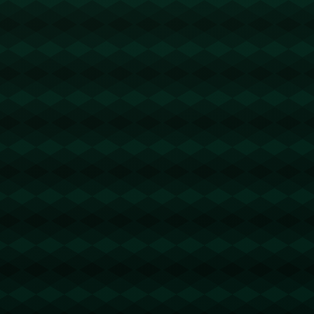
@回
nzaihougongdangtaijian.html