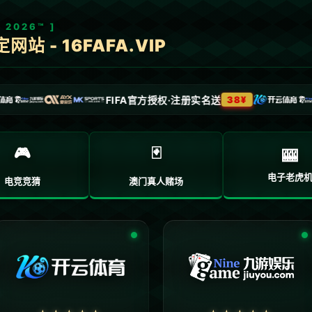
法甲
英超
英超
足球
足球
法甲
；巴里进球被吹之前我们是有戏的
21150
2025-04-04 14:20:49
比赛并不仅仅是最终比分的体现，而是两队在场上相互角力
之前我们是有戏的”引发了人们对比赛过程与结果的深思。对
响最终的走向，而比分不仅仅是数字的变化，它背后隐藏着