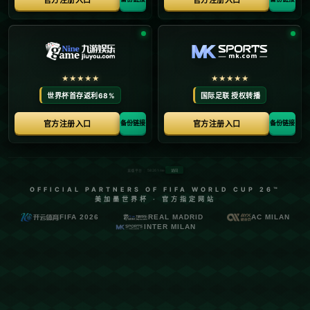
在篮球世界中，选拔优秀的年轻球员是每位教练的职
责。然而，中国男篮的选材似乎总是与争议如影随
形。有报道称，某些具备出色潜力的**国手**在队中却
打不上球，只能无奈地被“雪藏”。这一现象不仅影响了
球队的整体实力，也让公众对选材机制的透明度产生
质疑。
分析这一问题的根源，首先就是选材机制的**不透明性
**。许多球员即便表现突出，却因为种种非竞技因素而
未能入选国家队。此外，部分教练在选材时可能受到
外界压力，选拔出的球员并不完全基于实力。这种情
况不仅限制了优秀球员的发展空间，也让教练员面临