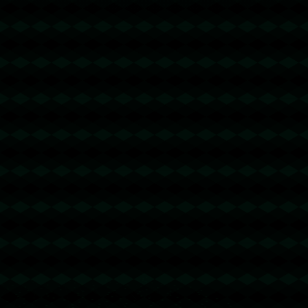
发表评论
发布评论
暂时没有评论，来抢沙发吧~