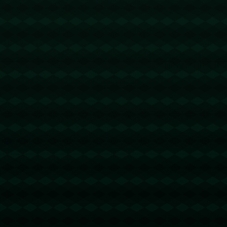
鲁能出线分析：两种情况可晋级祈求浦项不放水.
15035
2025 / 09 / 26